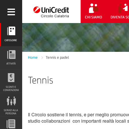
CHI SIAMO
DIVENTA S
CATEGORIE
CATEGORIE
ATTIVITÀ
Home
Tennis e padel
ATTIVITÀ
Tennis
SCONTI E CONVENZIONI
SCONTI E
CONVENZIONI
SERVIZI ALLA PERSONA
SERVIZI ALLA
Il Circolo sostiene il tennis, e per meglio promuove
PERSONA
studio collaborazioni con importanti realtà locali 
DOCUMENTI